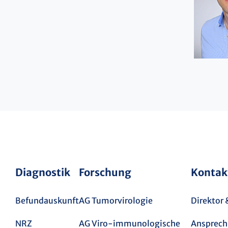
Diagnostik
Forschung
Kontak
Befundauskunft
AG Tumorvirologie
Direktor
NRZ
AG Viro-immunologische
Ansprech