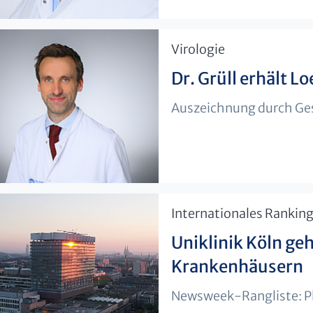
​Virologie
Dr. Grüll erhält L
Auszeichnung durch Gese
​Internationales Rankin
Uniklinik Köln ge
Krankenhäusern
Newsweek-Rangliste: Pla