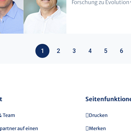
Forschung zu Evolution 
1
2
3
4
5
6
t
Seitenfunktion
 & Team
Drucken
partner auf einen
Merken