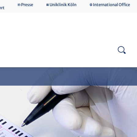
Presse
Uniklinik Köln
International Office
Publikationen
hrt
Downloads
Qualitätsmanagement