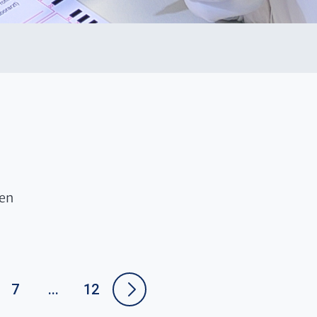
ten
7
...
12