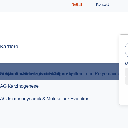
Notfall
Kontakt
AG Immunodynamik & Molekulare Evolution
Ansprechpartner auf einen Blick
Nationales Referenzzentrum für Papillom- und Polyomaviren
Karriere