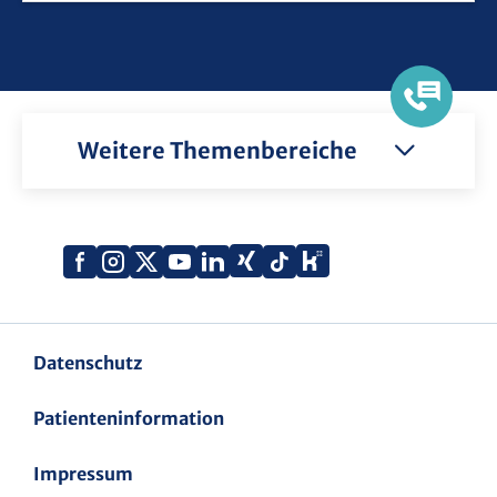
Weitere Themenbereiche
Xing
Kununu
Facebook
Instagram
X
YouTube
LinkedIn
Tiktok
(Twitter)
Datenschutz
Patienteninformation
Impressum