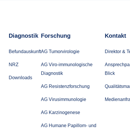
Diagnostik
Forschung
Kontakt
Befundauskunft
AG Tumorvirologie
Direktor & 
NRZ
AG Viro-immunologische
Ansprechpar
Diagnostik
Blick
Downloads
AG Resistenzforschung
Qualitätsm
AG Virusimmunologie
Medienanfr
AG Karzinogenese
AG Humane Papillom- und