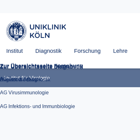
AG Infektions- und Immunbiologie
Direktor & Team
Allgemeine Diagnostik
Institut
Diagnostik
Forschung
Lehre
Institut für Virologie