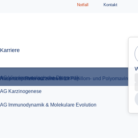
Notfall
Kontakt
AG Immunodynamik & Molekulare Evolution
Ansprechpartner auf einen Blick
Nationales Referenzzentrum für Papillom- und Polyomaviren
Karriere