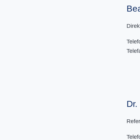
Bea
Direk
Tele
Tele
Dr.
Refer
Tele