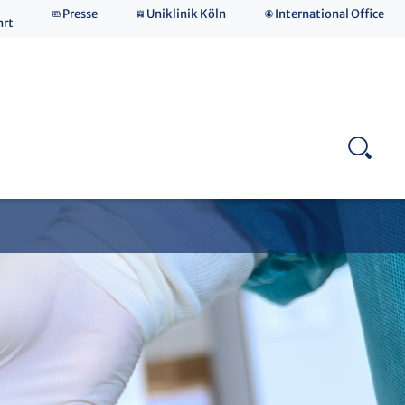
Presse
Uniklinik Köln
International Office
Publikationen
hrt
Downloads
Qualitätsmanagement