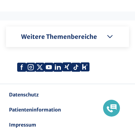
Weitere Themenbereiche
Xing
Kununu
Facebook
Instagram
X
YouTube
LinkedIn
Tiktok
(Twitter)
Datenschutz
Patienteninformation
Impressum